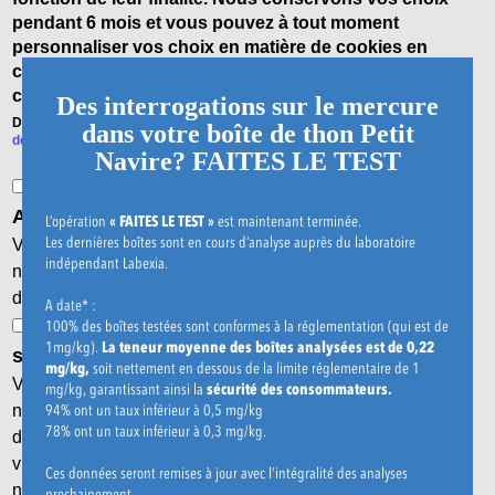
pendant 6 mois et vous pouvez à tout moment
personnaliser vos choix en matière de cookies en
cliquant sur le lien en bas de page « Gestion des
cookies ».
Des interrogations sur le mercure
Des sociétés tierces utilisent des cookies sur notre site internet.
Charte
dans votre boîte de thon Petit
de confidentialité
Navire? FAITES LE TEST
Cookies de mesure d'audience : Google
Mentions légales
Analytics, Google Tag Management
L’opération
« FAITES LE TEST »
est maintenant terminée.
Content
Les dernières boîtes sont en cours d’analyse auprès du laboratoire
Charte de confidentialité
Via ces cookies, ces tiers collecteront les données de
indépendant Labexia.
navigation anonymes pour des finalités statistiques,
d’amélioration des performances du site.
Nous contacter
A date* :
Cookies destinés à améliorer l’interactivité du
100% des boîtes testées sont conformes à la réglementation (qui est de
1mg/kg).
La teneur moyenne des boîtes analysées est de 0,22
Gestion des cookies
site : Facebook
mg/kg,
soit nettement en dessous de la limite réglementaire de 1
Via ces cookies, ces tiers collecteront les données de
mg/kg, garantissant ainsi la
sécurité des consommateurs.
94% ont un taux inférieur à 0,5 mg/kg
navigation pour des finalités statistiques afin de proposer
78% ont un taux inférieur à 0,3 mg/kg.
des publicités qui correspondent aux préférences des
Nos emballages/produits, ainsi que nos supports de
visiteurs telles qu’elles peuvent être déduites de leur
Ces données seront remises à jour avec l’intégralité des analyses
communication le cas échéant, peuvent faire l’objet
navigation en ligne.
prochainement.