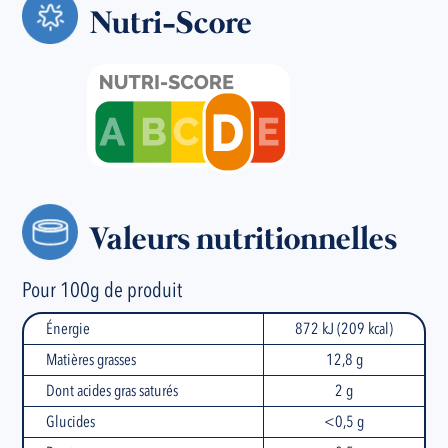
Nutri-Score
Valeurs nutritionnelles
Pour 100g de produit
Énergie
872 kJ (209 kcal)
Matières grasses
12,8 g
Dont acides gras saturés
2 g
Glucides
<0,5 g