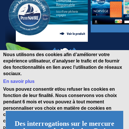
Démarche
Responsable
Issu d'une pêcherie
engagée
Voir le produit
Nous utilisons des cookies afin d’améliorer votre
expérience utilisateur, d’analyser le trafic et de fournir
des fonctionnalités en lien avec l’utilisation de réseaux
sociaux.
En savoir plus
Vous pouvez consentir et/ou refuser les cookies en
fonction de leur finalité. Nous conservons vos choix
pendant 6 mois et vous pouvez à tout moment
personnaliser vos choix en matière de cookies en
cliquant sur le lien en bas de page « Gestion des
cookies ».
Des interrogations sur le mercure
Des sociétés tierces utilisent des cookies sur notre site internet.
Charte