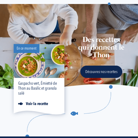
Des recettes
qui donnent le
En ce moment
Thon
Découvrez nos recettes
Gaspacho vert, Émietté de
Thon au Basilic et granola
salé
Voir la recette