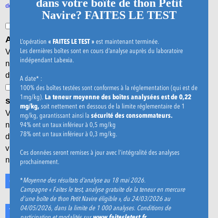
dans votre boîte de thon Petit
de confidentialité
Navire? FAITES LE TEST
Cookies de mesure d'audience : Google
Mentions légales
Analytics, Google Tag Management
L’opération
« FAITES LE TEST »
est maintenant terminée.
Content
Les dernières boîtes sont en cours d’analyse auprès du laboratoire
Charte de confidentialité
Via ces cookies, ces tiers collecteront les données de
indépendant Labexia.
navigation anonymes pour des finalités statistiques,
d’amélioration des performances du site.
Nous contacter
A date* :
Cookies destinés à améliorer l’interactivité du
100% des boîtes testées sont conformes à la réglementation (qui est de
1mg/kg).
La teneur moyenne des boîtes analysées est de 0,22
Gestion des cookies
site : Facebook
mg/kg,
soit nettement en dessous de la limite réglementaire de 1
Via ces cookies, ces tiers collecteront les données de
mg/kg, garantissant ainsi la
sécurité des consommateurs.
94% ont un taux inférieur à 0,5 mg/kg
navigation pour des finalités statistiques afin de proposer
78% ont un taux inférieur à 0,3 mg/kg.
des publicités qui correspondent aux préférences des
Nos emballages/produits, ainsi que nos supports de
visiteurs telles qu’elles peuvent être déduites de leur
Ces données seront remises à jour avec l’intégralité des analyses
communication le cas échéant, peuvent faire l’objet
navigation en ligne.
prochainement.
d’une consigne tri. Pour en savoir plus :
www.consignesdetri.fr
*
Moyenne des résultats d’analyse au 18 mai 2026.
Conserver mes préférences
Campagne « Faites le test, analyse gratuite de la teneur en mercure
Pour votre santé, mangez au moins cinq fruits et
d’une boîte de thon Petit Navire éligible », du 24/03/2026 au
légumes par jour.
www.mangerbouger.fr
04/05/2026, dans la limite de 1 000 analyses. Conditions de
Tout accepter
Tout refuser
participation et modalités sur
www.faitesletest.fr
.